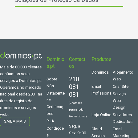
Dominio
Contact
Produtos
s.pt
os
Mais de 80 000 clientes
Domínios
Alojamento
confiam os seus
210
Sobre
Web
serviços à Dominios.pt.
081
Nós
Email
Criar Site
Operamos no mercado
Datacente
081
Profissional
Serviço
nacional desde 2001 na
r e
Web
área de registo de
(Chamada
Certificaç
Design
domínios e serviços
para a rede
ões
web.
Loja Online
Servidores
fixa nacional)
PUA
SAIBA MAIS
Dedicados
Seg. a
Condiçõe
Cloud
Email
Sex. 9h00
s
Servers
Marketing