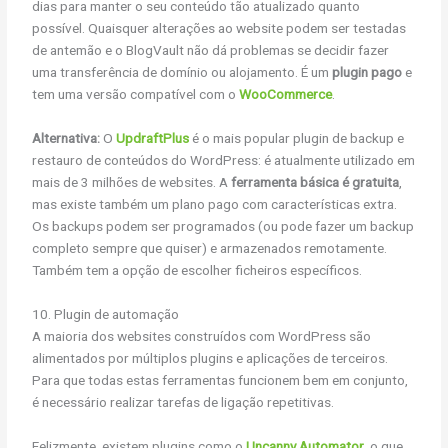
dias para manter o seu conteúdo tão atualizado quanto
possível. Quaisquer alterações ao website podem ser testadas
de antemão e o BlogVault não dá problemas se decidir fazer
uma transferência de domínio ou alojamento. É um
plugin pago
e
tem uma versão compatível com o
WooCommerce
.
Alternativa:
O
UpdraftPlus
é o mais popular plugin de backup e
restauro de conteúdos do WordPress: é atualmente utilizado em
mais de 3 milhões de websites. A
ferramenta básica é gratuita
,
mas existe também um plano pago com características extra.
Os backups podem ser programados (ou pode fazer um backup
completo sempre que quiser) e armazenados remotamente.
Também tem a opção de escolher ficheiros específicos.
10. Plugin de automação
A maioria dos websites construídos com WordPress são
alimentados por múltiplos plugins e aplicações de terceiros.
Para que todas estas ferramentas funcionem bem em conjunto,
é necessário realizar tarefas de ligação repetitivas.
Felizmente, existem plugins como o
Uncanny Automator
, o que