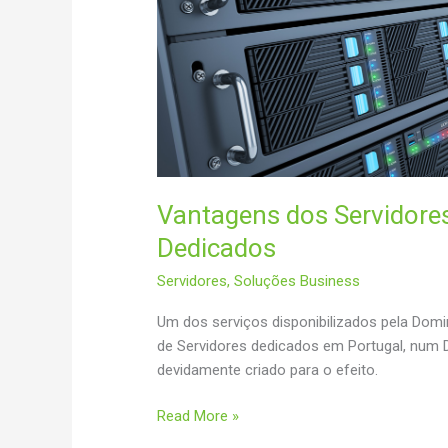
Vantagens dos Servidore
Dedicados
Servidores
,
Soluções Business
Um dos serviços disponibilizados pela Domin
de Servidores dedicados em Portugal, num 
devidamente criado para o efeito.
Vantagens
Read More »
dos