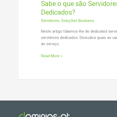
Sabe o que são Servidore
Dedicados?
Servidores
,
Soluções Business
Neste artigo falamos-lhe de dedicated serv
servidores dedicados. Descubra quais as va
de serviço.
Sabe
Read More »
o
que
são
Servidores