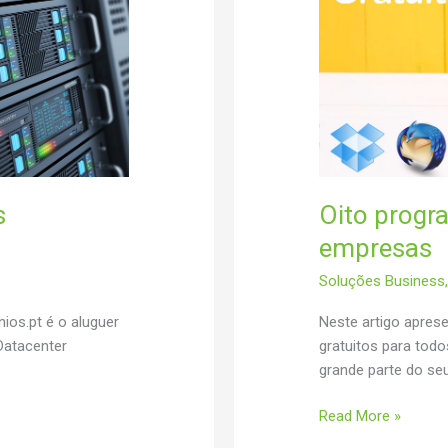
s
Oito progr
empresas
Soluções Business
ios.pt é o aluguer
Neste artigo apre
Datacenter
gratuitos para tod
grande parte do se
Oito
Read More »
programas