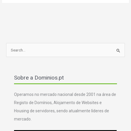
S
e
a
r
Sobre a Dominios.pt
c
h
f
Operamos no mercado nacional desde 2001 na área de
o
Registo de Domínios, Alojamento de Websites e
r
Housing de servidores, sendo atualmente líderes de
:
mercado.