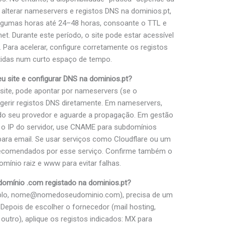
alterar nameservers e registos DNS na dominios.pt,
lgumas horas até 24–48 horas, consoante o TTL e
t. Durante este período, o site pode estar acessível
 Para acelerar, configure corretamente os registos
etidas num curto espaço de tempo.
 site e configurar DNS na dominios.pt?
site, pode apontar por nameservers (se o
gerir registos DNS diretamente. Em nameservers,
 do seu provedor e aguarde a propagação. Em gestão
ra o IP do servidor, use CNAME para subdomínios
ara email. Se usar serviços como Cloudflare ou um
s recomendados por esse serviço. Confirme também o
mínio raiz e www para evitar falhas.
domínio .com registado na dominios.pt?
xemplo, nome@nomedoseudominio.com), precisa de um
 Depois de escolher o fornecedor (mail hosting,
utro), aplique os registos indicados: MX para