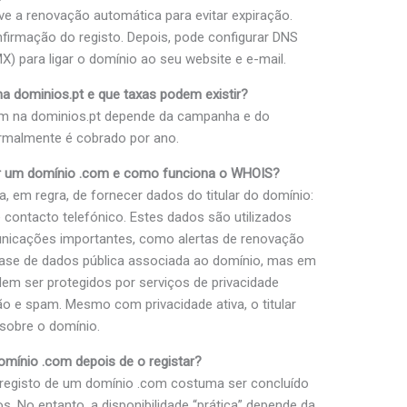
tive a renovação automática para evitar expiração.
firmação do registo. Depois, pode configurar DNS
) para ligar o domínio ao seu website e e-mail.
a dominios.pt e que taxas podem existir?
om na dominios.pt depende da campanha e do
ormalmente é cobrado por ano.
ar um domínio .com e como funciona o WHOIS?
, em regra, de fornecer dados do titular do domínio:
contacto telefónico. Estes dados são utilizados
omunicações importantes, como alertas de renovação
ase de dados pública associada ao domínio, mas em
m ser protegidos por serviços de privacidade
ão e spam. Mesmo com privacidade ativa, o titular
sobre o domínio.
mínio .com depois de o registar?
registo de um domínio .com costuma ser concluído
. No entanto, a disponibilidade “prática” depende da