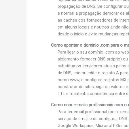
propagação de DNS. Se configurar ou 
é normal a propagação demorar de a
as caches dos fornecedores de interne
em alguns locais e noutros ainda não.
desde o início e evite mudanças rep
Como apontar o domínio .com para o meu
Para ligar o seu domínio .com ao web
alojamento fornecer DNS próprio) ou 
substitua os servidores atuais pelos
de DNS, crie ou edite o registo A pa
como www, e configure registos MX p
construtor de sites, siga os valore
TTL e mantenha consistência entre do
Como criar e-mails profissionais com o 
Para ter email profissional (por e
serviço de email e de configurar DNS.
Google Workspace, Microsoft 365 ou o