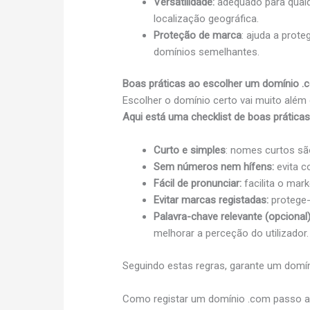
Versatilidade:
adequado para qualq
localização geográfica.
Proteção de marca
: ajuda a prot
domínios semelhantes.
Boas práticas ao escolher um domínio .
Escolher o domínio certo vai muito além
Aqui está uma checklist de boas práticas
Curto e simples
: nomes curtos são
Sem números nem hífens:
evita c
Fácil de pronunciar:
facilita o mark
Evitar marcas registadas:
protege-
Palavra-chave relevante (opcional)
melhorar a perceção do utilizador.
Seguindo estas regras, garante um domínio
Como registar um domínio .com passo 