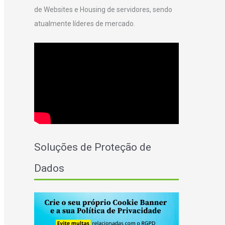
de Websites e Housing de servidores, sendo
r
atualmente líderes de mercado.
:
Soluções de Proteção de
Dados