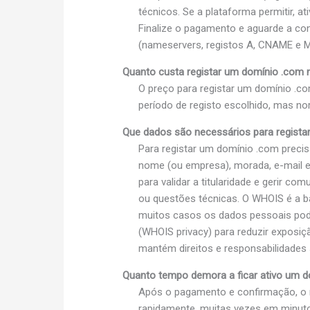
técnicos. Se a plataforma permitir, a
Finalize o pagamento e aguarde a con
(nameservers, registos A, CNAME e MX
Quanto custa registar um domínio .com n
O preço para registar um domínio .c
período de registo escolhido, mas n
Que dados são necessários para regist
Para registar um domínio .com precisa
nome (ou empresa), morada, e-mail e 
para validar a titularidade e gerir c
ou questões técnicas. O WHOIS é a b
muitos casos os dados pessoais pode
(WHOIS privacy) para reduzir exposiç
mantém direitos e responsabilidades 
Quanto tempo demora a ficar ativo um do
Após o pagamento e confirmação, o 
rapidamente, muitas vezes em minutos