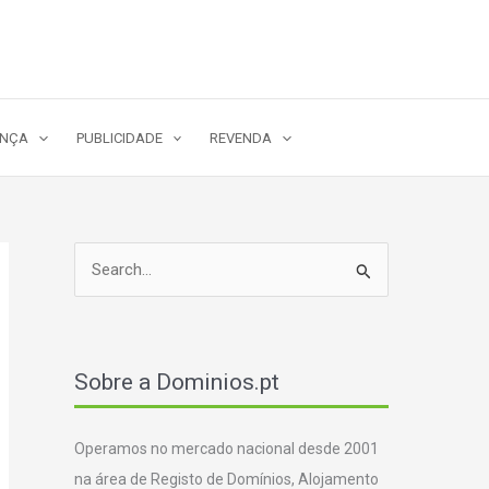
ANÇA
PUBLICIDADE
REVENDA
S
e
a
r
Sobre a Dominios.pt
c
h
Operamos no mercado nacional desde 2001
f
na área de Registo de Domínios, Alojamento
o