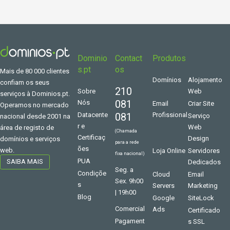
Dominio
Contact
Produtos
s.pt
os
Mais de 80 000 clientes
Domínios
Alojamento
confiam os seus
210
Sobre
Web
serviços à Dominios.pt.
081
Nós
Email
Criar Site
Operamos no mercado
Datacente
081
Profissional
Serviço
nacional desde 2001 na
r e
Web
área de registo de
(Chamada
Certificaç
Design
domínios e serviços
para a rede
ões
web.
Loja Online
Servidores
fixa nacional)
PUA
SAIBA MAIS
Dedicados
Seg. a
Condiçõe
Cloud
Email
Sex. 9h00
s
Servers
Marketing
| 19h00
Blog
Google
SiteLock
Comercial
Ads
Certificado
Pagament
s SSL