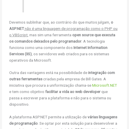
Devemos sublinhar que, ao contrário do que muitos julgam,
o
ASP.NET
não é uma linguagem de programação como o PHP ou
o VBScript
, mas sim uma ferramenta
open source
que executa
os comandos deixados pelo programador
. A tecnologia
funciona como uma componente dos
Internet Information
Services (IIS)
, os servidores web criados para os sistemas
operativos da Microsoft.
Outra das vantagens está na possibilidade de
integração com
outras ferramentas
criadas pela empresa de Bill Gates. A
iniciativa que procura a uniformização chama-se
Microsoft.NET
e tem como objetivo
facilitar a vida ao web developer
que
passa a escrever para a plataforma e não para o sistema ou
dispositivo.
A plataforma ASP.NET permite a utilização de
várias linguagens
de programação
. Se optar por esta solução para desenvolver a