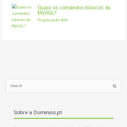
Quais os comandos básicos do
MySQL?
Programação Web
S
e
a
r
Sobre a Dominios.pt
c
h