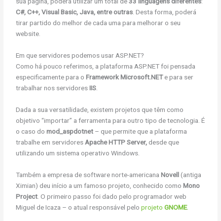
sua página, poderá utilizar um total de
33 linguagens diferentes
:
C#, C++, Visual Basic, Java, entre outras
. Desta forma, poderá
tirar partido do melhor de cada uma para melhorar o seu
website.
Em que servidores podemos usar ASP.NET?
Como há pouco referimos, a plataforma ASP.NET foi pensada
especificamente para o
Framework Microsoft.NET
e para ser
trabalhar nos servidores
IIS
.
Dada a sua versatilidade, existem projetos que têm como
objetivo “importar” a ferramenta para outro tipo de tecnologia. É
o caso do
mod_aspdotnet
– que permite que a plataforma
trabalhe em servidores
Apache HTTP Server,
desde que
utilizando um sistema operativo Windows.
Também a empresa de software norte-americana
Novell
(antiga
Ximian) deu início a um famoso projeto, conhecido como
Mono
Project
. O primeiro passo foi dado pelo programador web
Miguel de Icaza – o atual responsável pelo
projeto
GNOME
.