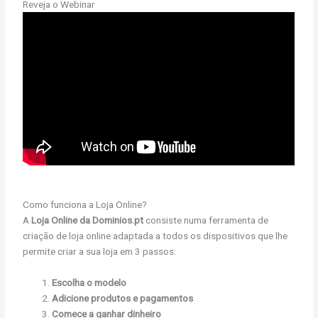
Reveja o Webinar
Como funciona a Loja Online?
A
Loja Online da Dominios.pt
consiste numa ferramenta de
criação de loja online adaptada a todos os dispositivos que lhe
permite criar a sua loja em 3 passos:
Escolha o modelo
Adicione produtos e pagamentos
Comece a ganhar dinheiro