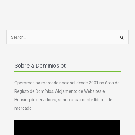
S
e
a
r
Sobre a Dominios.pt
c
h
f
Operamos no mercado nacional desde 2001 na área de
o
Registo de Domínios, Alojamento de Websites e
r
Housing de servidores, sendo atualmente líderes de
:
mercado.