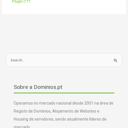
S
e
a
r
Sobre a Dominios.pt
c
h
f
Operamos no mercado nacional desde 2001 na área de
o
Registo de Domínios, Alojamento de Websites e
r
Housing de servidores, sendo atualmente líderes de
:
mercado.