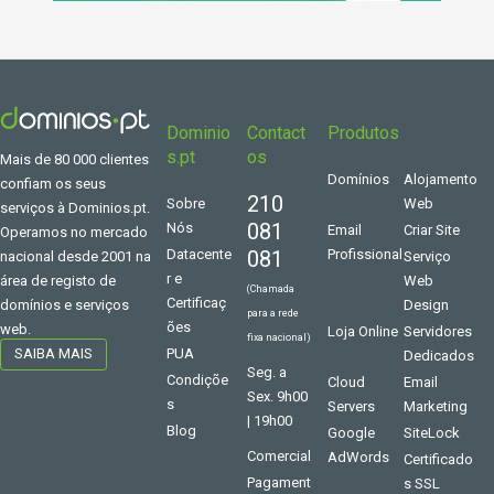
Dominio
Contact
Produtos
s.pt
os
Mais de 80 000 clientes
Domínios
Alojamento
confiam os seus
210
Sobre
Web
serviços à Dominios.pt.
081
Nós
Email
Criar Site
Operamos no mercado
Datacente
081
Profissional
Serviço
nacional desde 2001 na
r e
Web
área de registo de
(Chamada
Certificaç
Design
domínios e serviços
para a rede
ões
web.
Loja Online
Servidores
fixa nacional)
PUA
SAIBA MAIS
Dedicados
Seg. a
Condiçõe
Cloud
Email
Sex. 9h00
s
Servers
Marketing
| 19h00
Blog
Google
SiteLock
Comercial
AdWords
Certificado
Pagament
s SSL