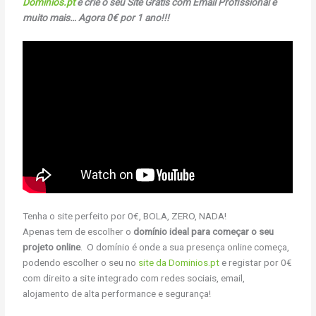
Dominios.pt
e crie o seu Site Grátis com Email Profissional e
muito mais… Agora 0€ por 1 ano!!!
Tenha o site perfeito por 0€, BOLA, ZERO, NADA!
Apenas tem de escolher o
domínio ideal para começar o seu
projeto online
. O domínio é onde a sua presença online começa,
podendo escolher o seu no
site da Dominios.pt
e registar por 0€
com direito a site integrado com redes sociais, email,
alojamento de alta performance e segurança!