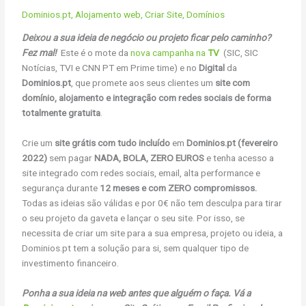
Dominios.pt
,
Alojamento web
,
Criar Site
,
Domínios
Deixou a sua ideia de negócio ou projeto ficar pelo caminho?
Fez mal!
Este é o mote da
nova campanha na
TV
(SIC, SIC
Notícias, TVI e CNN PT em Prime time) e no
Digital
da
Dominios.pt
, que promete aos seus clientes um
site com
domínio, alojamento e integração com redes sociais de forma
totalmente gratuita
.
Crie um
site grátis com tudo incluído
em
Dominios.pt (fevereiro
2022)
sem pagar
NADA, BOLA, ZERO EUROS
e tenha acesso a
site integrado com redes sociais, email, alta performance e
segurança durante
12 meses e com ZERO compromissos.
Todas as ideias são válidas e por 0€ não tem desculpa para tirar
o seu projeto da gaveta e lançar o seu site. Por isso, se
necessita de criar um site para a sua empresa, projeto ou ideia, a
Dominios.pt tem a solução para si, sem qualquer tipo de
investimento financeiro.
Ponha a sua ideia na web antes que alguém o faça. Vá a