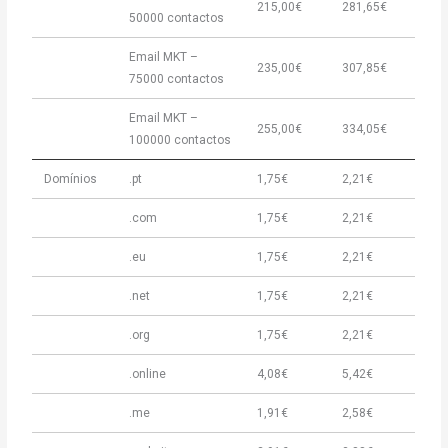
215,00€
281,65€
50000 contactos
Email MKT –
235,00€
307,85€
75000 contactos
Email MKT –
255,00€
334,05€
100000 contactos
Domínios
.pt
1,75€
2,21€
.com
1,75€
2,21€
.eu
1,75€
2,21€
.net
1,75€
2,21€
.org
1,75€
2,21€
.online
4,08€
5,42€
.me
1,91€
2,58€