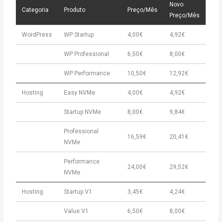
Novo
Categoria
Produto
Preço/Mês
Preço/Mês
WordPress
WP Startup
4,00€
4,92€
WP Professional
6,50€
8,00€
WP Performance
10,50€
12,92€
Hosting
Easy NVMe
4,00€
4,92€
Startup NVMe
8,00€
9,84€
Professional
16,59€
20,41€
NVMe
Performance
24,00€
29,52€
NVMe
Hosting
Startup V1
3,45€
4,24€
Value V1
6,50€
8,00€