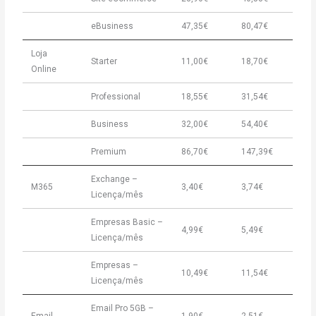
eBusiness
47,35€
80,47€
Loja
Starter
11,00€
18,70€
Online
Professional
18,55€
31,54€
Business
32,00€
54,40€
Premium
86,70€
147,39€
Exchange –
M365
3,40€
3,74€
Licença/mês
Empresas Basic –
4,99€
5,49€
Licença/mês
Empresas –
10,49€
11,54€
Licença/mês
Email Pro 5GB –