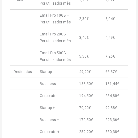
Email
1,90€
2,51€
Por utilizador mês
Email Pro 10GB –
2,30€
3,04€
Por utilizador mês
Email Pro 20GB –
3,40€
4,49€
Por utilizador mês
Email Pro 50GB –
5,50€
7,26€
Por utilizador mês
Dedicados
Startup
49,90€
65,37€
Business
138,50€
181,44€
Corporate
194,50€
254,80€
Startup +
70,90€
92,88€
Business +
170,50€
223,36€
Corporate +
252,20€
330,38€