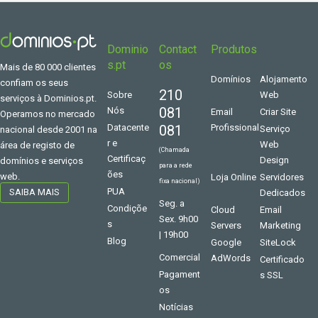
Dominio
Contact
Produtos
s.pt
os
Mais de 80 000 clientes
Domínios
Alojamento
confiam os seus
210
Sobre
Web
serviços à Dominios.pt.
081
Nós
Email
Criar Site
Operamos no mercado
Datacente
081
Profissional
Serviço
nacional desde 2001 na
r e
Web
área de registo de
(Chamada
Certificaç
Design
domínios e serviços
para a rede
ões
web.
Loja Online
Servidores
fixa nacional)
PUA
SAIBA MAIS
Dedicados
Seg. a
Condiçõe
Cloud
Email
Sex. 9h00
s
Servers
Marketing
| 19h00
Blog
Google
SiteLock
Comercial
AdWords
Certificado
Pagament
s SSL
os
Notícias