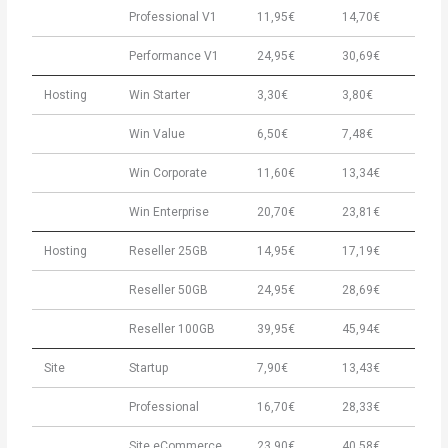
Professional V1
11,95€
14,70€
Performance V1
24,95€
30,69€
Hosting
Win Starter
3,30€
3,80€
Win Value
6,50€
7,48€
Win Corporate
11,60€
13,34€
Win Enterprise
20,70€
23,81€
Hosting
Reseller 25GB
14,95€
17,19€
Reseller 50GB
24,95€
28,69€
Reseller 100GB
39,95€
45,94€
Site
Startup
7,90€
13,43€
Professional
16,70€
28,33€
Site eCommerce
23,90€
40,58€