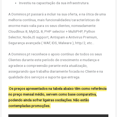
Investiu na capacitação da sua infraestrutura.
A Dominios.pt passará a incluir na sua oferta, e na ótica de uma
melhoria contínua, mais funcionalidades/características de
enorme mais-valia para os seus clientes, nomeadamente:
Cloudlinux 8, MySQL 8, PHP selector + MultiPHP, Python
Selector, NodeJS support, Antispam e Antivirus Premium,
Segurança avançada ( WAF, IDS, Malware ), http/2, etc…
A Dominios.pt reconhece o apoio contínuo de todos os seus
Clientes durante este período de crescimento e mudança e
agradece a compreensão perante esta atualização,
assegurando que trabalha diariamente focada no Cliente e na
qualidade dos serviços e suporte que entrega.
Os preços apresentados na tabela abaixo têm como referência
no preço mensal médio, servem como base comparativa,
podendo ainda sofrer ligeiras oscilações. Não estão
contempladas promoções.