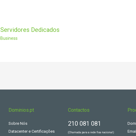
 Servidores Dedicados
 Business
Dominios.pt
Contactos
Pro
210 081 081
Sobre Nós
Domí
Datacenter e Certificações
Emai
(Chamada para a rede fixa nacional)