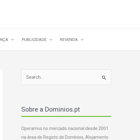
ANÇA
PUBLICIDADE
REVENDA
S
e
a
r
Sobre a Dominios.pt
c
h
Operamos no mercado nacional desde 2001
f
na área de Registo de Domínios, Alojamento
o