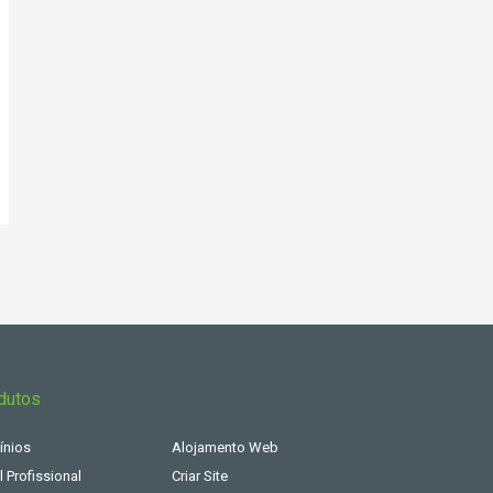
dutos
nios
Alojamento Web
l Profissional
Criar Site