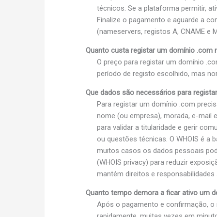
técnicos. Se a plataforma permitir, a
Finalize o pagamento e aguarde a con
(nameservers, registos A, CNAME e MX
Quanto custa registar um domínio .com n
O preço para registar um domínio .c
período de registo escolhido, mas n
Que dados são necessários para regist
Para registar um domínio .com precisa
nome (ou empresa), morada, e-mail e 
para validar a titularidade e gerir c
ou questões técnicas. O WHOIS é a b
muitos casos os dados pessoais pode
(WHOIS privacy) para reduzir exposiç
mantém direitos e responsabilidades 
Quanto tempo demora a ficar ativo um do
Após o pagamento e confirmação, o 
rapidamente, muitas vezes em minutos