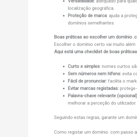
Versatilidade:
adequado para qualq
localização geográfica.
Proteção de marca
: ajuda a prot
domínios semelhantes.
Boas práticas ao escolher um domínio .
Escolher o domínio certo vai muito além
Aqui está uma checklist de boas práticas
Curto e simples
: nomes curtos são
Sem números nem hífens:
evita c
Fácil de pronunciar:
facilita o mark
Evitar marcas registadas:
protege-
Palavra-chave relevante (opcional)
melhorar a perceção do utilizador.
Seguindo estas regras, garante um domínio
Como registar um domínio .com passo 