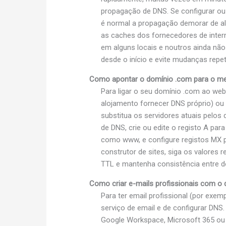
propagação de DNS. Se configurar ou 
é normal a propagação demorar de a
as caches dos fornecedores de interne
em alguns locais e noutros ainda não.
desde o início e evite mudanças rep
Como apontar o domínio .com para o meu
Para ligar o seu domínio .com ao web
alojamento fornecer DNS próprio) ou 
substitua os servidores atuais pelos
de DNS, crie ou edite o registo A pa
como www, e configure registos MX p
construtor de sites, siga os valore
TTL e mantenha consistência entre do
Como criar e-mails profissionais com o 
Para ter email profissional (por e
serviço de email e de configurar DNS.
Google Workspace, Microsoft 365 ou o