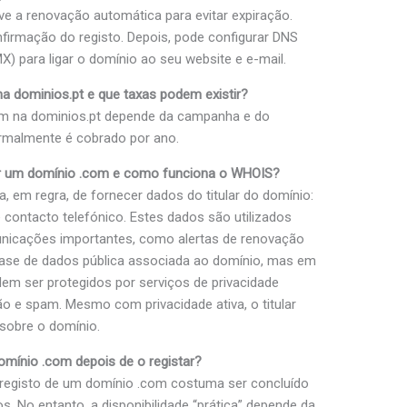
tive a renovação automática para evitar expiração.
firmação do registo. Depois, pode configurar DNS
) para ligar o domínio ao seu website e e-mail.
a dominios.pt e que taxas podem existir?
om na dominios.pt depende da campanha e do
ormalmente é cobrado por ano.
ar um domínio .com e como funciona o WHOIS?
, em regra, de fornecer dados do titular do domínio:
contacto telefónico. Estes dados são utilizados
omunicações importantes, como alertas de renovação
ase de dados pública associada ao domínio, mas em
m ser protegidos por serviços de privacidade
ão e spam. Mesmo com privacidade ativa, o titular
sobre o domínio.
mínio .com depois de o registar?
registo de um domínio .com costuma ser concluído
. No entanto, a disponibilidade “prática” depende da