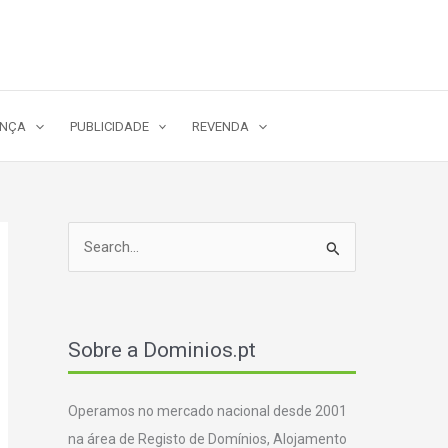
ANÇA
PUBLICIDADE
REVENDA
S
e
a
r
Sobre a Dominios.pt
c
h
Operamos no mercado nacional desde 2001
f
na área de Registo de Domínios, Alojamento
o