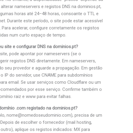
alterar nameservers e registos DNS na dominios.pt,
lgumas horas até 24–48 horas, consoante o TTL e
t. Durante este período, o site pode estar acessível
 Para acelerar, configure corretamente os registos
etidas num curto espaço de tempo.
 site e configurar DNS na dominios.pt?
site, pode apontar por nameservers (se o
gerir registos DNS diretamente. Em nameservers,
 do seu provedor e aguarde a propagação. Em gestão
ra o IP do servidor, use CNAME para subdomínios
ara email. Se usar serviços como Cloudflare ou um
s recomendados por esse serviço. Confirme também o
mínio raiz e www para evitar falhas.
domínio .com registado na dominios.pt?
xemplo, nome@nomedoseudominio.com), precisa de um
 Depois de escolher o fornecedor (mail hosting,
utro), aplique os registos indicados: MX para