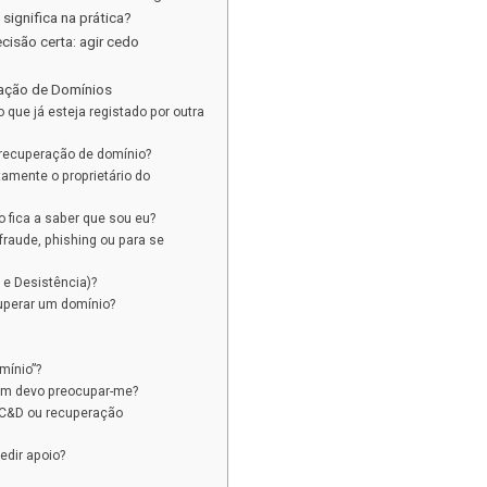
significa na prática?
isão certa: agir cedo
ação de Domínios
que já esteja registado por outra
recuperação de domínio?
amente o proprietário do
o fica a saber que sou eu?
 fraude, phishing ou para se
e Desistência)?
cuperar um domínio?
omínio”?
sim devo preocupar-me?
, C&D ou recuperação
edir apoio?