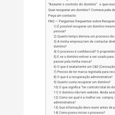
“Assumir o controlo do domínio”: o que isso 
Quer recuperar um domínio? Comece pela dec
Peça um contacto
FAQ — Perguntas frequentes sobre Recuper
1) É possível recuperar um domínio mesmo 
pessoa?
2) Quanto tempo demora um processo de 
3) A minha empresa tem de contactar diret
domínio?
4) O processo é confidencial? O proprietári
5) E se o domínio estiver a ser usado para
passar pela minha marca?
6) O que é exatamente um C&D (Cessação 
7) Preciso de ter marca registada para re
8) O que é a recuperação administrativa?
9) Quanto custa recuperar um domínio?
10) O que significa “ter controlo total do d
11) O domínio não tem website. Ainda as
12) Como sei qual é a melhor via: compra
administrativa?
13) Que informação devo reunir antes de p
14) Como posso iniciar o processo?