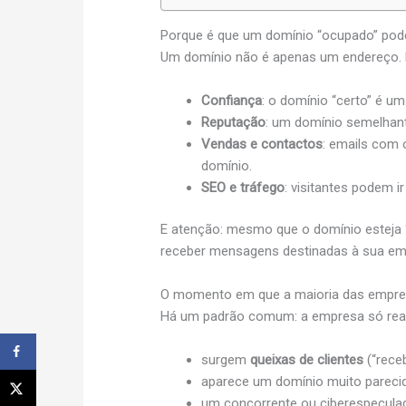
Porque é que um domínio “ocupado” pode
Um domínio não é apenas um endereço. É
Confiança
: o domínio “certo” é um
Reputação
: um domínio semelhant
Vendas e contactos
: emails com 
domínio.
SEO e tráfego
: visitantes podem i
E atenção: mesmo que o domínio esteja 
receber mensagens destinadas à sua emp
O momento em que a maioria das empre
Há um padrão comum: a empresa só re
surgem
queixas de clientes
(“rece
aparece um domínio muito pareci
um concorrente ou ciberespecula