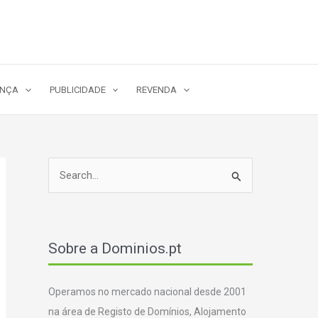
ANÇA
PUBLICIDADE
REVENDA
S
e
a
r
Sobre a Dominios.pt
c
h
Operamos no mercado nacional desde 2001
f
na área de Registo de Domínios, Alojamento
o