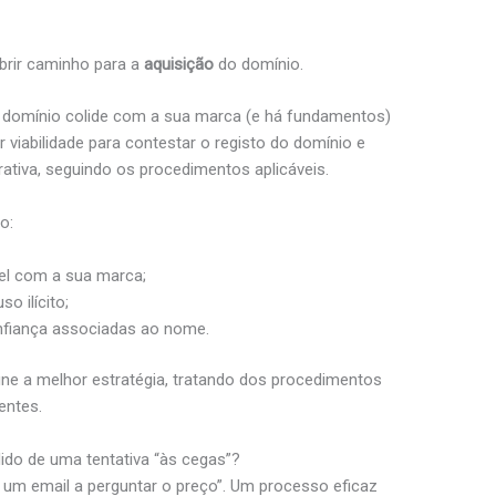
brir caminho para a
aquisição
do domínio.
o domínio colide com a sua marca (e há fundamentos)
ir viabilidade para contestar o registo do domínio e
rativa, seguindo os procedimentos aplicáveis.
o:
el com a sua marca;
o ilícito;
nfiança associadas ao nome.
efine a melhor estratégia, tratando dos procedimentos
entes.
do de uma tentativa “às cegas”?
um email a perguntar o preço”. Um processo eficaz