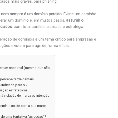
casos mais graves, para phishing.
o
nem sempre é um domínio perdido
. Existe um caminho
uperar um domínio e, em muitos casos,
assumir o
ociados
, com total confidencialidade e estratégia.
peração de domínios é um tema crítico para empresas e
opções existem para agir de forma eficaz.
r um risco real (mesmo que não
percebe tarde demais
 indicada para si?
iação estratégica)
há violação de marca ou intenção
domínio colide com a sua marca
de uma tentativa “às cegas”?