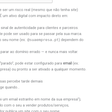
 ser um risco real (mesmo que não tenha site)
 um ativo digital com impacto direto em:
 sinal de autenticidade para clientes e parceiros.
e pode ser usado para se passar pela sua marca.
o seu nome (ex.:
@suaempresa.pt
) dependem do
r parar ao domínio errado — e nunca mais voltar.
“parado”, pode estar configurado para
email
(ex.:
resa) ou pronto a ser ativado a qualquer momento.
sas percebe tarde demais
age quando…
bi um email estranho em nome da sua empresa”);
do com o seu a vender produtos/serviços;
dor publica um site com o seu nome;