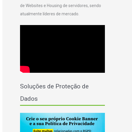
de Websites e Housing de servidores, sendo
r
atualmente líderes de mercado.
:
Soluções de Proteção de
Dados