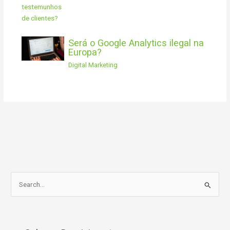
Será o Google Analytics ilegal na
Europa?
Digital Marketing
S
e
a
r