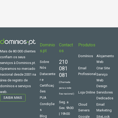
Dominio
Contact
Produtos
s.pt
os
Mais de 80 000 clientes
Domínios
Alojamento
confiam os seus
210
Sobre
Web
serviços à Dominios.pt.
081
Nós
Email
Criar Site
Operamos no mercado
Datacente
081
Profissional
Serviço
nacional desde 2001 na
r e
Web
área de registo de
(Chamada
Certificaç
Design
domínios e serviços
para a rede
ões
web.
Loja Online
Servidores
fixa nacional)
PUA
SAIBA MAIS
Dedicados
Seg. a
Condiçõe
Cloud
Email
Sex. 9h00
s
Servers
Marketing
| 19h00
Blog
Google
SiteLock