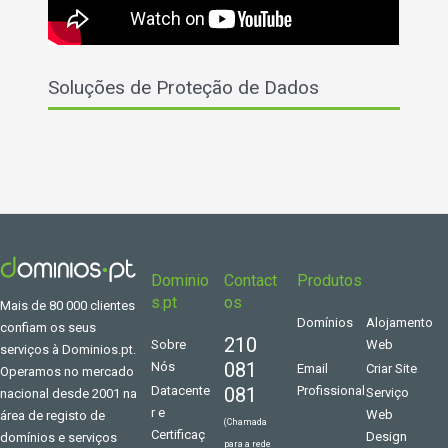
Soluções de Proteção de Dados
Dominio
Contact
Produtos
s.pt
os
Mais de 80 000 clientes
Domínios
Alojamento
confiam os seus
210
Sobre
Web
serviços à Dominios.pt.
081
Nós
Email
Criar Site
Operamos no mercado
Datacente
081
Profissional
Serviço
nacional desde 2001 na
r e
Web
área de registo de
(Chamada
Certificaç
Design
domínios e serviços
para a rede